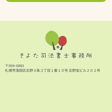
動産を売却することはできません。司法書士をしていて一番
原則本人が亡くなるまでは後見人の責務を果たさなければい
多いご相談です。
Ａ
けません。
元気なうちに認知症対策をすることをおすすめします。
法定後見か任意後見かで異なります。
成年後見制度は本人の権利・財産を守るためにとてもメリッ
トのある制度ですが、長期的に制約がかかるというところに
法定後見の場合は裁判所が後見人への報酬額を決めますが、
デメリットを感じる方も少なくありません。
任意後見の場合は当事者の合意で自由に後見人の報酬額を決
将来、成年後見制度を利用しなくて済むように、元気なうち
めることができます。
であれば対策することができます
司法書士、弁護士などの専門家が後見人となった場合は、報
お気軽にご相談ください。
酬の支払いが必要です。
一方、家族が後見人となった場合は報酬付与の申立てをしな
ければ無報酬となります。
法定後見では裁判所が後見人を選ぶため、家族が必ず後見人
に選ばれるとは限りません。
確実に、家族に後見人を任せたい方は認知症になる前に任意
〒004-0863
後見契約を締結するなど事前の対策が必要です。
札幌市清田区北野３条３丁目１番１０号 北野宝ビル２０２号