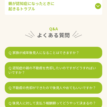
親が認知症になったときに
起きるトラブル
Q&A
よくある質問
Ｑ 家族が成年後見人になることはできますか？
Ａ
できますが…
Ｑ 認知症の親の不動産を売却したいのですがどうすればい
いですか？
ご家族の方を成年後見人の「候補者」とすることはできま
す。
Ａ
法定後見の場合、誰を後見人として選ぶかは家庭裁判所が決
後見制度の利用を検討しましょう。
Ｑ 不動産の売却ができたので後見人やめてもいいですか？
めるため、必ずしも希望通りに選ばれるわけではない点に注
意です。
家庭裁判所に成年後見人を選任してもらい、成年後見人が不
希望している人にお願いしたい場合は、元気なうちに対策
Ａ
動産を売却することができます。
を！
勝手にやめることはできません。
Ｑ 後見人に対して支払う報酬額ってどうやって決まるの？
判断能力を失うと、たとえ家族であっても本人の代わりに不